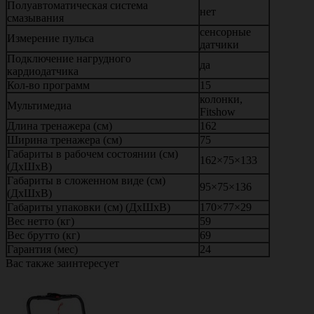
Полуавтоматическая система
нет
смазывания
сенсорные
Измерение пульса
датчики
Подключение нагрудного
да
кардиодатчика
Кол-во программ
15
колонки,
Мультимедиа
Fitshow
Длина тренажера (см)
162
Ширина тренажера (см)
75
Габариты в рабочем состоянии (см)
162×75×133
(ДхШхВ)
Габариты в сложенном виде (см)
95×75×136
(ДхШхВ)
Габариты упаковки (см) (ДхШхВ)
170×77×29
Вес нетто (кг)
59
Вес брутто (кг)
69
Гарантия (мес)
24
Вас также заинтересует