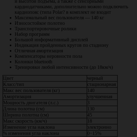
и высотой подъема, а также с сенсорными
кардиодатчиками, дополнительно можно подключить
кардиопояс (типа Polar? в комплект не входит
Максимальный вес пользователя — 140 кг
Износостойкое полотно
Транспортировочные ролики
Набор программ
Большой информативный дисплей
Индикация пройденных кругов по стадиону
Отличная амортизация
Компенсаторы неровности пола
Колонки bluetooth
Тренировки любой интенсивности (до 18км/ч)
Цвет
черный
Класс/тип
стационарная
Макс вес пользователя (кг)
140
Амортизация
улучшенная
Мощность двигателя (л.с.)
3
Длина полотна (см)
130
Ширина полотна (см)
45
Макс скорость (км/ч)
18
Изменение угла наклона
электронно
% изменения угла наклона
0−15%