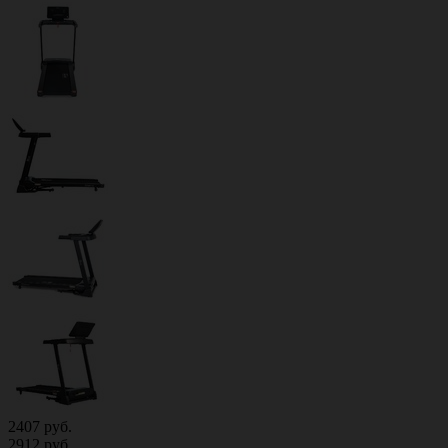
2407
руб.
2912
руб.