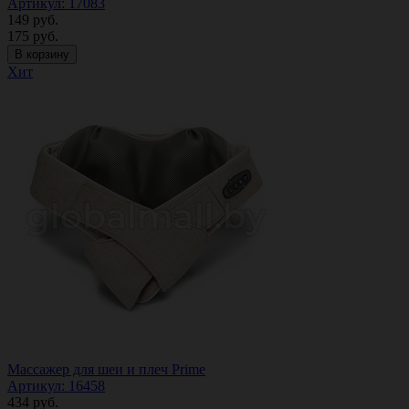
Артикул: 17083
149
руб.
175
руб.
В корзину
Хит
Массажер для шеи и плеч Prime
Артикул: 16458
434
руб.