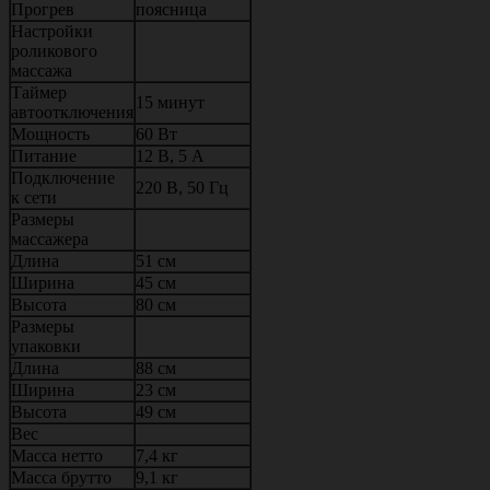
Прогрев
поясница
Настройки
роликового
массажа
Таймер
15 минут
автоотключения
Мощность
60 Вт
Питание
12 В, 5 А
Подключение
220 В, 50 Гц
к сети
Размеры
массажера
Длина
51 см
Ширина
45 см
Высота
80 см
Размеры
упаковки
Длина
88 см
Ширина
23 см
Высота
49 см
Вес
Масса нетто
7,4 кг
Масса брутто
9,1 кг