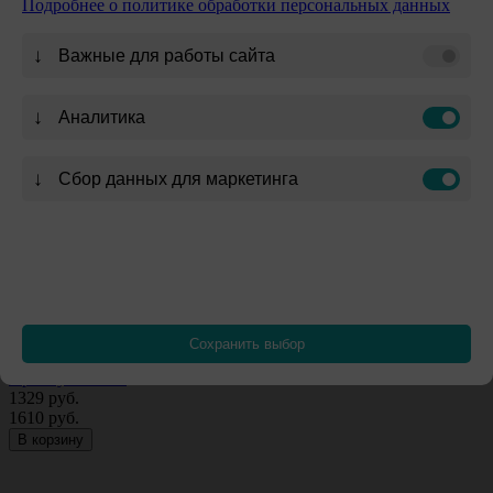
Подробнее о политике обработки персональных данных
↓
Важные для работы сайта
↓
Аналитика
↓
Сбор данных для маркетинга
Сохранить выбор
Массажная накидка Renewed body
Артикул: 16408
1329
руб.
1610
руб.
В корзину