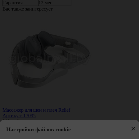
Гарантия
12 мес.
Вас также заинтересует
Массажер для шеи и плеч Relief
Артикул: 17095
249
руб.
×
310
руб.
Настройки файлов cookie
В корзину
Хит