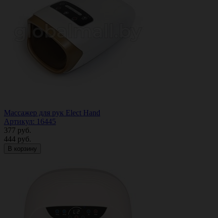
Массажер для рук Elect Hand
Артикул: 16445
377
руб.
444
руб.
В корзину