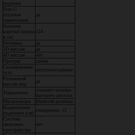
подушек
Zero G
(нулевая
да
гравитация)
Наличие
каретки (длина
124
в см)
Растяжка
да
3D массаж
да
4D массаж
нет
Прогрев
спина
Сканирование
интеллектуальное
тела
Роликовый
да
массаж икр
планшет+кнопки
Управление
быстрого доступа
Мультимедиа
Bluetooth-колонки
Выдвижение
электронно, 15
подножки (см)
Система
экономии
нет
пространства