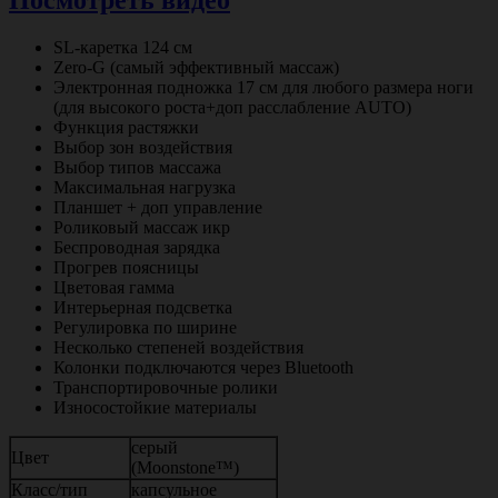
SL-каретка 124 см
Zero-G (самый эффективный массаж)
Электронная подножка 17 см для любого размера ноги
(для высокого роста+доп расслабление AUTO)
Функция растяжки
Выбор зон воздействия
Выбор типов массажа
Максимальная нагрузка
Планшет + доп управление
Роликовый массаж икр
Беспроводная зарядка
Прогрев поясницы
Цветовая гамма
Интерьерная подсветка
Регулировка по ширине
Несколько степеней воздействия
Колонки подключаются через Bluetooth
Транспортировочные ролики
Износостойкие материалы
серый
Цвет
(Moonstone™)
Класс/тип
капсульное