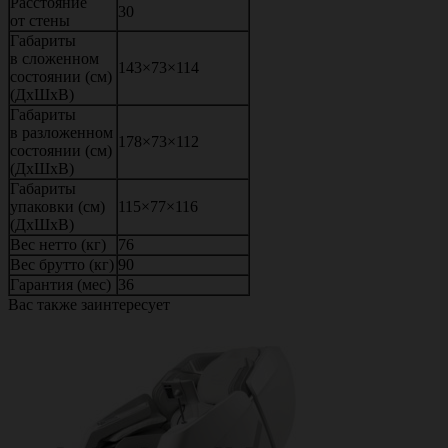
Расстояние
30
от стены
Габариты
в сложенном
143×73×114
состоянии (см)
(ДхШхВ)
Габариты
в разложенном
178×73×112
состоянии (см)
(ДхШхВ)
Габариты
упаковки (см)
115×77×116
(ДхШхВ)
Вес нетто (кг)
76
Вес брутто (кг)
90
Гарантия (мес)
36
Вас также заинтересует