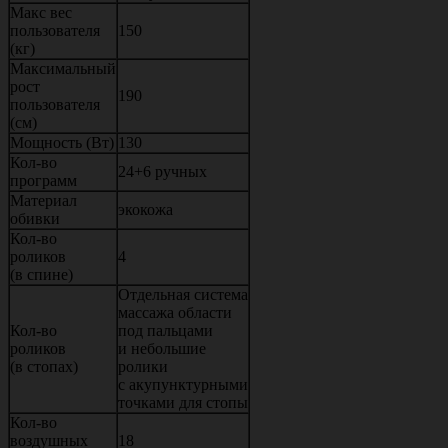
Макс вес
пользователя
150
(кг)
Максимальный
рост
190
пользователя
(см)
Мощность (Вт)
130
Кол-во
24+6 ручных
программ
Материал
экокожа
обивки
Кол-во
роликов
4
(в спине)
Отдельная система
массажа области
Кол-во
под пальцами
роликов
и небольшие
(в стопах)
ролики
с акупунктурными
точками для стопы
Кол-во
воздушных
18