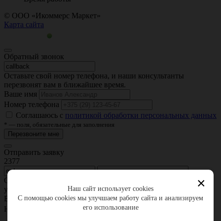
© ООО «Икоммерс Маркет»
Карта сайта
Обратный звонок
Оставьте свой номер телефона, и наши консультанты
перезвонят вам в ближайшее время.
Ваше имя
Номер телефона
Соглашаюсь с
политикой обработки персональных данных
* — поля, обязательные для заполнения
Перезвоните мне
Отправить заявку
2377
×
Оставьте свои контактные данные, и мы свяжемся с Вами для
уточнения деталей заказа.
Наш сайт использует cookies
Ваше имя
С помощью cookies мы улучшаем работу сайта и анализируем
его использование
Номер телефона