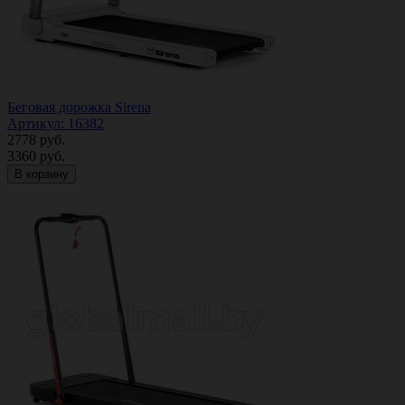
Беговая дорожка Sirena
Артикул: 16382
2778
руб.
3360
руб.
В корзину