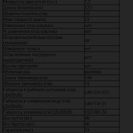
Мощность двигателя (л.с.)
2,5
Длина полотна (см)
123
Ширина полотна (см)
45
Макс скорость (км/ч)
12
Изменение угла наклона
нет
% изменения угла наклона
нет
Полуавтоматическая система
да
смазывания
Измерение пульса
нет
Подключение нагрудного
нет
кардиодатчика
Кол-во программ
нет
Мультимедиа
колонки
Длина тренажера (см)
146
Ширина тренажера (см)
74
Габариты в рабочем состоянии (см)
146×74×112
(ДхШхВ)
Габариты в сложенном виде (см)
146×74×21
(ДхШхВ)
Габариты упаковки (см) (ДхШхВ)
152×80×24
Вес нетто (кг)
40
Вес брутто (кг)
46
Гарантия (мес)
24