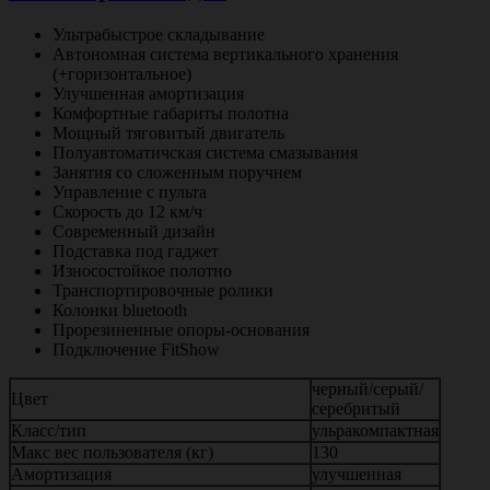
Ультрабыстрое складывание
Автономная система вертикального хранения
(+горизонтальное)
Улучшенная амортизация
Комфортные габариты полотна
Мощный тяговитый двигатель
Полуавтоматичская система смазывания
Занятия со сложенным поручнем
Управление с пульта
Скорость до 12 км/ч
Современный дизайн
Подставка под гаджет
Износостойкое полотно
Транспортировочные ролики
Колонки bluetooth
Прорезиненные опоры-основания
Подключение FitShow
черный/серый/
Цвет
серебритый
Класс/тип
ульракомпактная
Макс вес пользователя (кг)
130
Амортизация
улучшенная